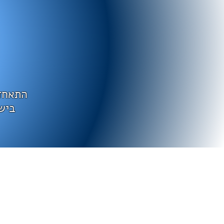
התאחד
ביש