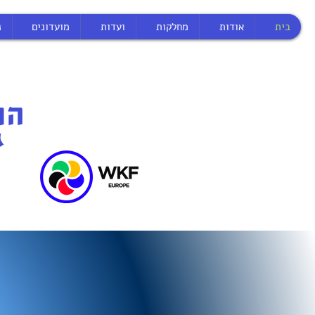
בית
אודות
מחלקות
ועדות
מועדונים
נ
הת
N