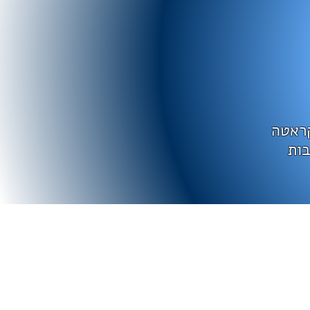
קראטה
בות