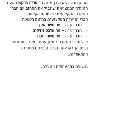
ממוקדת לנושא ולכן מונה מר
אריה פרקש
מטעם
הוועדה המקצועית שיוביל את התחום עם חברי
הוועדה המקצועית של תחום הקאטה.
חברי הוועדה המקצועית בתחום הקאטה:
• חבר ועדה –
מר משה אינן
.
• חבר ועדה –
מר אלכס וודקוב
.
• חבר ועדה –
מר משה רוקח
.
לכל חברי הוועדה ניסיון עתיר מאוד בתחומים
רבים הן בקראטה בכלל ובפרט במסגרות
ההתאחדות.
נושאים בהן עוסקת הוועדה:
1. כתיבת תוכנית מקצועית לטווח ארוך
לפיתוח ספורטאים.
2. הכנת תוכניות לפעילות מחלקות שונות
באיגוד לרבות נבחרות צעירות/נוער/עתודה
והישגית.
3. פרויקטים מיוחדים של משלחות ספורטאים
לחו"ל.
4. תוכנית לספורטאים פעילים/מצטיינים
בצבא.