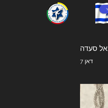
ר
אל סעדה
דאן 7