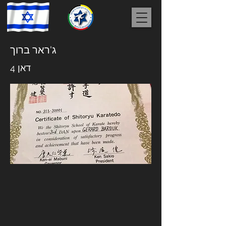
ג'ראר ברוך
דאן 4