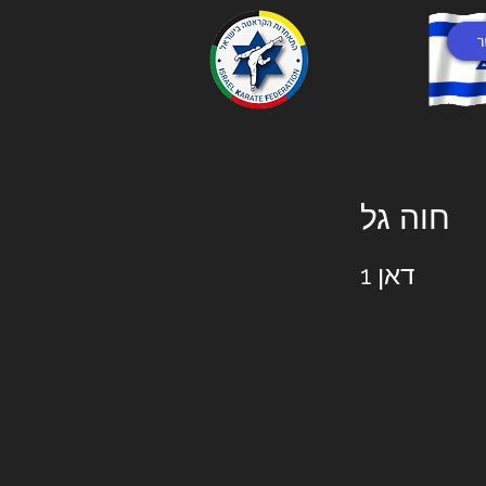
ר
חוה גל
דאן 1