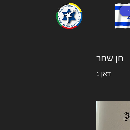
ר
חן שחר
דאן 1