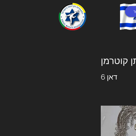
ר
ן קוטרמן
דאן 6