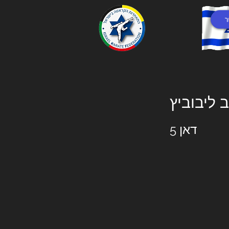
ר
 ליבוביץ
דאן 5