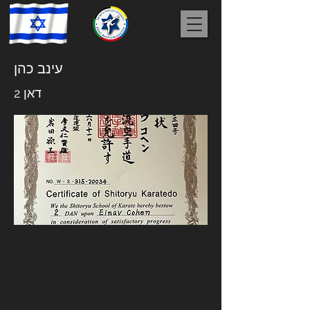
עינב כהן
דאן 2