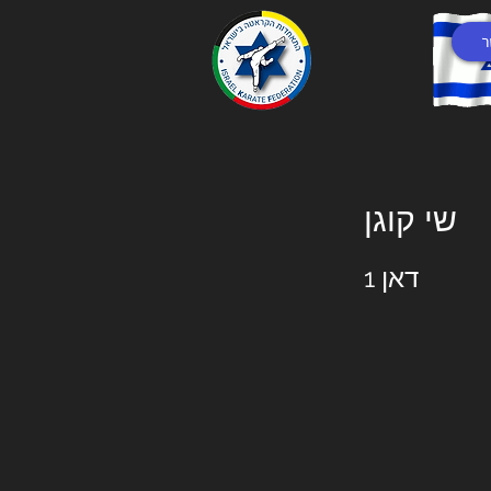
ר
שי קוגן
דאן 1