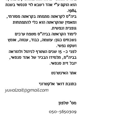
הוא הוקם ע"י אהד רשבא לוי סנסאי בשנת
1984.
ביה"ס לקראטה מתמחה בקראטה מסורתי,
ומאמין שהקראטה הוא כלי להתפתחות
גופנית ונפשית.
לימוד הקראטה בביה"ס מטפח ערכים
נשכחים כגון: עוצמה, כבוד, ענווה, אומץ
ושקט נפשי.
לפני כ- 15 שנים הצטרף לניהול ולהוראה
בביה"ס, תלמידו הבכיר של אהד סנסאי,
יובל זית סנסאי.
אתר האינטרנט
כתובת דואר אלקטרוני
yuvalzait@gmail.com
מס' טלפון
050-5650309