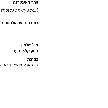
אתר האינטרנט
shotokan-ryu.co.il
כתובת דואר אלקטרוני
מס' טלפון
050-8671900
כתובת
בית אבא חושי, אבא הלל סיל