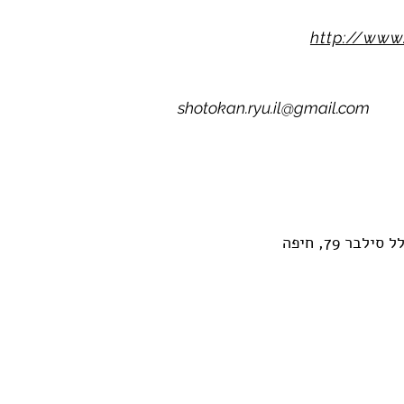
http://www.
shotokan.ryu.il@gmail.com
בר 79, חיפה