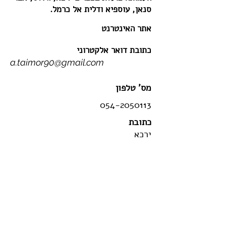
סנאן, עוספיא ודלית אל כרמל.
אתר האינטרנט
כתובת דואר אלקטרוני
a.taimor90@gmail.com
מס' טלפון
054-2050113
כתובת
ירכא