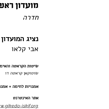
מועדון ראשי ISRAEL SKIF הונבו 
חדרה
נציג המועדון
אבי קלאו
שיטות הקראטה והאימו
שוטוקאן קראטה דו
אמנויות לחימה + אמנוי
אתר האינטרנט
w.gikedo-iskif.org