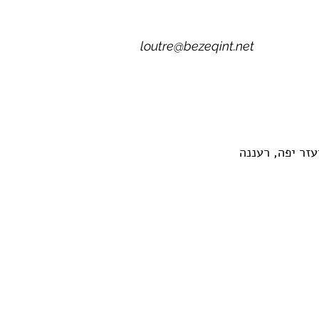
loutre@bezeqint.net
עזר יפה, רעננה