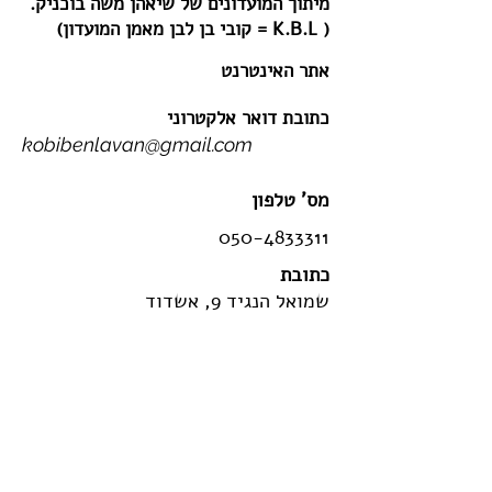
מיתוך המועדונים של שיאהן משה בוכניק.
( K.B.L = קובי בן לבן מאמן המועדון)
אתר האינטרנט
כתובת דואר אלקטרוני
kobibenlavan@gmail.com
מס' טלפון
050-4833311
כתובת
שמואל הנגיד 9, אשדוד