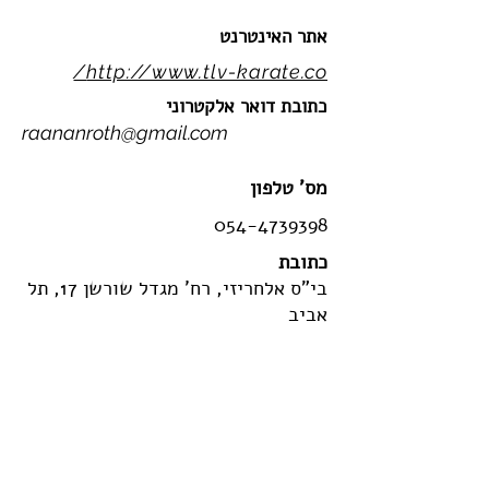
אתר האינטרנט
http://www.tlv-karate.co/
כתובת דואר אלקטרוני
raananroth@gmail.com
מס' טלפון
054-4739398
כתובת
בי"ס אלחריזי, רח' מגדל שורשן 17, תל
אביב