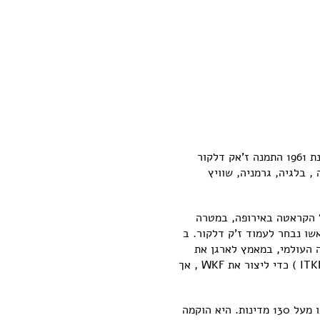
הקראטה הובא לאירופה סביב שנת 1950 על ידי מורים יפניים, בעיקר מהתאחדות הקראטה היפנית (JKA). בשנת 1961 התמנה ז'אק דלקור
, בריטניה , בלגיה, גרמניה, שוויץ
 הקראטה באירופה, במטרה
הקראטה בין המדינות שלהן. בשנת 1965 הוקם איגוד הקראטה האירופאי (EKU), ובראשו נבחר לעמוד ז'ק דלקור. ב
סאקוואה, את WUKO– איחוד אירגוני הקראטה העולמי, במאמץ לארגן את
תחום הקראטה ברמה העולמית. בשנת 1990 ניסתה WUKO להתאחד עם ארגון הקראטה המסורתי הבינלאומי (ITKF ) כדי ליצור את WKF , אך
התאחדות הקראטה העולמית (WKF) היא הגוף השלטוני הבינלאומי הגדול ביותר של ספורט הקראטה וחברות בו מעל 130 מדינות. היא הוקמה