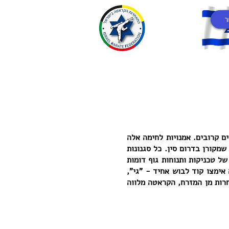
ר
ם קרובים. אמנויות לחימה אלה
שמקורן בדרום סין. כל סגנונות
ל טכניקות ותנוחות גוף דומות
רת ידע. במהלך המאה ה-20, כל סגנונות הקראטה אימצו קוד לבוש אחיד - "גי",
חרות מן המזרח, הקראטה מלווה