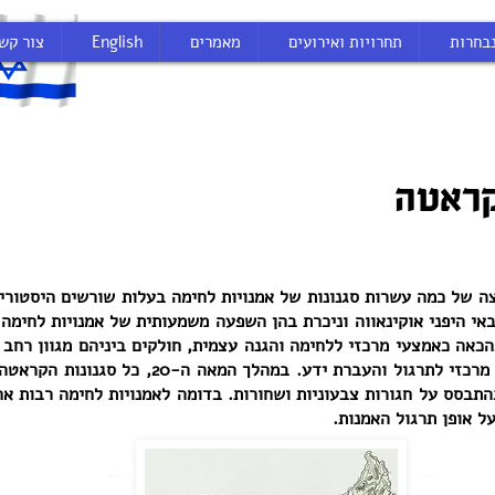
בחרות
תחרויות ואירועים
מאמרים
English
צור קש
קראטה
 של כמה עשרות סגנונות של אמנויות לחימה בעלות שורשים היסטוריי
באי היפני אוקינאווה וניכרת בהן השפעה משמעותית של אמנויות לחימה 
אה כאמצעי מרכזי ללחימה והגנה עצמית, חולקים ביניהם מגוון רחב ש
או זהות, ומשתמשים ב-קאטה כאמצעי מרכזי לתרגול והעב
בהתבסס על חגורות צבעוניות ושחורות. בדומה לאמנויות לחימה רבות א
ל אופן תרגול האמנות.