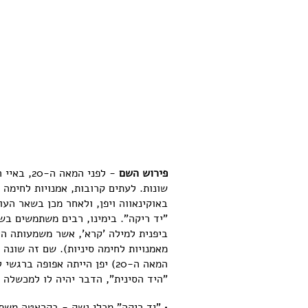
פירוש השם
- לפני ה
שונות. לעתים קרובות, אמנויות לחימה
באוקינאווה ויפן, ולאחר מכן בשאר העו
"יד ריקה". בימינו, רבים משתמשים ב
ביפנית למילה 'קרא', אשר משמעותה הי
מאמנויות לחימה סיניות). שם זה שונה
המאה ה-20) יפן הייתה אפופה
"היד הסינית", הדבר יהיה לו למכשלה 
• "יד ריקה" מכלי נשק - בקראטה משת