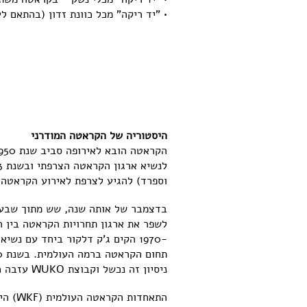
• "יד ריקה" מכל כוונת זדון (בהתאם 
היסטוריה של הקראטה המודרני
וספרד) להגיע לצרפת לאירוע הקראטה ה
בדצמבר של אותה שנה, שש מתוך שבע ה
ניסיון זה נכשל וקבוצת WUKO עזבה כדי להקים את WKF לבדה.