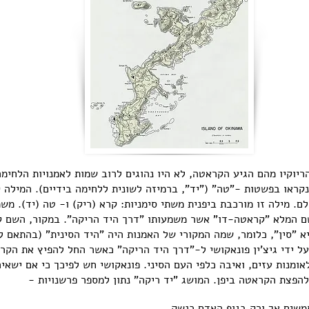
מאה ה-20, באיי הריוקיו מהם הגיע הקראטה, לא היו נהוגים לרוב שמות לאמנויות 
 נקראו בפשטות -"טה" ("יד", ברמיזה לשונית ללחימה בידיים). המיל
לם. מילה זו מורכבת ביפנית משתי סימניות: קרא (ריק) ו- טה (יד). מש
שם המלא "קראטה-דו" אשר משמעותו "דרך היד הריקה". במקור, השם 
א "סין", כלומר, שמה המקורי של האמנות היה "היד הסינית" (בהתאם 
 על ידי גיצ'ין פונאקושי ל-"דרך היד הריקה" כאשר החל להפיץ את הקר
 ברגשי לאומנות עזים, ואיבה כלפי העם הסיני. פונאקושי חש לפיכך כי אם יש
להפצת הקראטה ביפן. המושג "יד ריקה" נתון למספר פרשנויות -
משים אך ורק בגוף האדם כנשק.