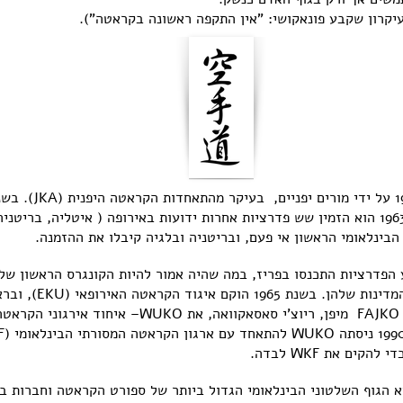
לעיקרון שקבע פונאקושי: "אין התקפה ראשונה בקראטה").
לנשיא ארגון הקראטה הצרפתי ובשנת 1963 הוא הזמין שש פדרציות אחרות ידועות באירופה ( איטליה
בינלאומי הראשון אי פעם, ובריטניה ובלגיה קיבלו את ההזמנה.
פדרציות התכנסו בפריז, במה שהיה אמור להיות הקונגרס הראשון של
לשפר את ארגון תחרויות 
-1970 הקים ג'ק דלקור ביחד עם נשיא FAJKO מיפן, ריוצ'י סא