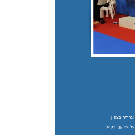
627 משתתפים התחרו בקטגוריות השונות (חלקם ביותר מאחת), מגיל 8 עד בוגרים כולל וטרנים מעל גיל 35 ובקהל