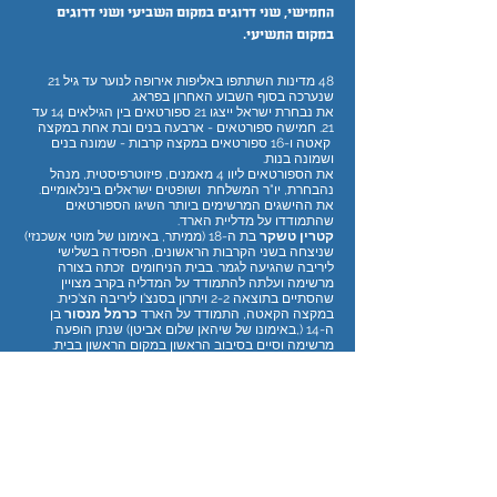
החמישי, שני דרוגים במקום השביעי ושני דרוגים
במקום התשיעי.
48 מדינות השתתפו באליפות אירופה לנוער עד גיל 21
שנערכה בסוף השבוע האחרון בפראג.
את נבחרת ישראל ייצגו 21 ספורטאים בין הגילאים 14 עד
21. חמישה ספורטאים - ארבעה בנים ובת אחת במקצה
קאטה ו-16 ספורטאים במקצה קרבות - שמונה בנים
ושמונה בנות.
את הספורטאים ליוו 4 מאמנים, פיזוטרפיסטית, מנהל
נהבחרת, יו"ר המשלחת ושופטים ישראלים בינלאומיים.
את ההישגים המרשימים ביותר השיגו הספורטאים
שהתמודדו על מדליית הארד.
קטרין טשקר
בת ה-18 (ממיתר, באימונו של מוטי אשכנזי)
שניצחה בשני הקרבות הראשונים, הפסידה בשלישי
ליריבה שהגיעה לגמר. בבית הניחומים זכתה בצורה
מרשימה ועלתה להתמודד על המדליה בקרב מצויין
שהסתיים בתוצאה 2-2 ויתרון בסנצ'ו ליריבה הצ'כית.
במקצה הקאטה, התמודד על הארד
כרמל מנסור
בן
ה-14 (,באימונו של שיהאן שלום אביטן) שנתן הופעה
מרשימה וסיים בסיבוב הראשון במקום הראשון בבית.
גם בסיבוב השני, כרמל סיים ראשון ובסיבוב השלישי סיים
שני בבית. הישג שזיכה אותו בקרב על מדליית הארד.
בהתמודדות על מדליית הארד קיבל ציון גבוה שלא הספיק
מול המתמודד הרומני.
התוצאות:
מקום 5-
כרמל מנסור
מקצה קאטה 14-15
מקום 5-
קטרין טשקר
מקצה קומיטה u21 -68
מקום 7-
רונן אמינוב
מקצה 14-15 +70
מקום 7-
יונתן מאיר
מקצה 14-15 -57