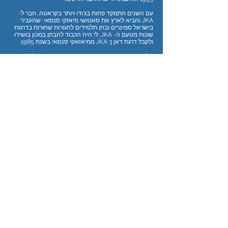
עם השנים התמקד פחות בג'ודו ויותר בקראטה, חבר ל-
JKA והביא לארץ את סאטושי מיאזקי סנסאי, שהעביר
בישראל סמינרים ובחן תלמידים לחגורות שחורות בדרגות
שונות מטעם ה- JKA. לי היה הכבוד להבחן במכון בושידו
ולקבל דרגת דאן 3 JKA ממיאזאקי סנסאי בשנת 1985.
חלק ניכר ממורי הקראטה הבכירים ביותר בישראל נמנים
על תלמידיו. הוא העמיד דורות של תלמידים ואלופים
שלקחו חלק בתחרויות בארץ וברחבי העולם, וחזרו עטורי
מדליות. כמו כן, ארגן תחרויות ואליפויות בארץ, תחת השם
של איגוד בושידו. לימים, פִתֵּח את ענף הג'יו ג'יטסו
בהסתמך על הידע הנרחב שלו בקראטה ובג'ודו והקים את
התאחדות הג'יו ג'יטסו בישראל.
אדמונד, שנמנה על חלוצי הקראטה בישראל, היה בין
מקימי אגוד הג'ודו בשנת 1967, ממייסדי התאחדות
הקראטה בישראל בשנת 1972, והתאחדות הג'יו ג'יטסו
בשנת 1995.
בשם כולנו, חברי התאחדות הקראטה בישראל, ובשם
תלמידיך, תלמידי תלמידיך ותלמידיהם – כולם ממשיכי
דרכך, ברצוננו להודות לך, אדמונד היקר, על כל מה
שהנחלת לכולנו, ועל הכבוד הרב שהבאת עם תלמידיך
למדינת ישראל ולענף הקראטה בישראל.
יהי זכרך ברוך.
לידיעה הקודמת >
< לידיעה הבאה