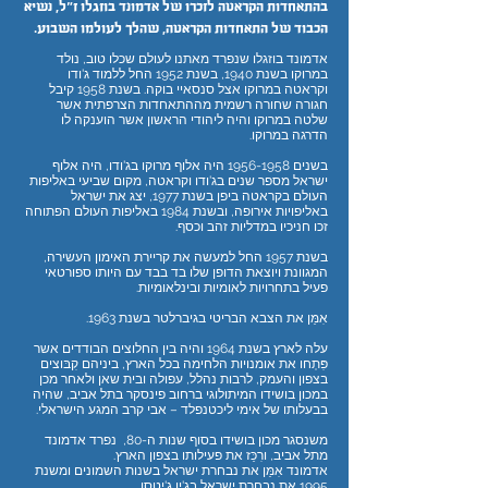
בהתאחדות הקראטה לזכרו של אדמונד בוזגלו ז״ל, נשיא
הכבוד של התאחדות הקראטה, שהלך לעולמו השבוע.
אדמונד בוזגלו שנפרד מאתנו לעולם שכלו טוב, נולד
במרוקו בשנת 1940, בשנת 1952 החל ללמוד ג'ודו
וקראטה במרוקו אצל סנסאיי בוקה. בשנת 1958 קיבל
חגורה שחורה רשמית מההתאחדות הצרפתית אשר
שלטה במרוקו והיה ליהודי הראשון אשר הוענקה לו
הדרגה במרוקו.
בשנים
1956-1958
היה אלוף מרוקו בג'ודו, היה אלוף
ישראל מספר שנים בג'ודו וקראטה, מקום שביעי באליפות
העולם בקראטה ביפן בשנת 1977, יצג את ישראל
באליפויות אירופה, ובשנת 1984 באליפות העולם הפתוחה
זכו חניכיו במדליות זהב וכסף.
בשנת 1957 החל למעשה את קריירת האימון העשירה,
המגוונת ויוצאת הדופן שלו בד בבד עם היותו ספורטאי
פעיל בתחרויות לאומיות ובינלאומיות.
אִמֵּן את הצבא הבריטי בגיברלטר בשנת 1963.
עלה לארץ בשנת 1964 והיה בין החלוצים הבודדים אשר
פִּתְחו את אומנויות הלחימה בכל הארץ, ביניהם קִבּוצים
בצפון והעמק, לרבות נהלל, עפולה ובית שאן ולאחר מכן
במכון בושידו המיתולוגי ברחוב פינסקר בתל אביב, שהיה
בבעלותו של אימי ליכטנפלד – אבי קרב המגע הישראלי.
משנסגר מכון בושידו בסוף שנות ה-80, נפרד אדמונד
מתל אביב, ורִכֵּז את פעילותו בצפון הארץ.
אדמונד אִמֵּן את נבחרת ישראל בשנות השמונים ומשנת
1995 את נבחרת ישראל בג'יו ג'יטסו.